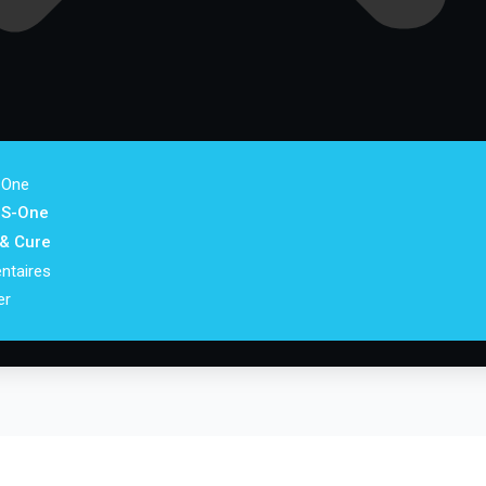
-One
 S-One
 & Cure
ntaires
er