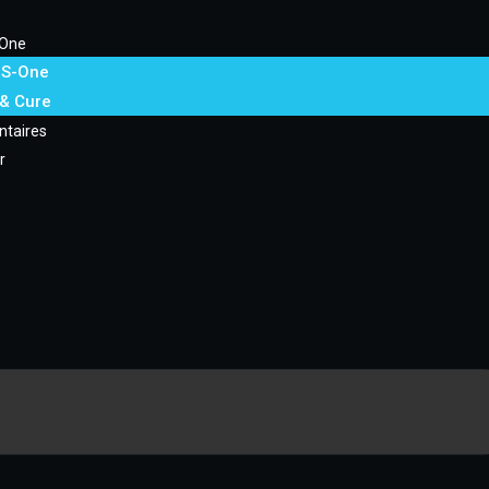
One
 S-One
 & Cure
ntaires
r