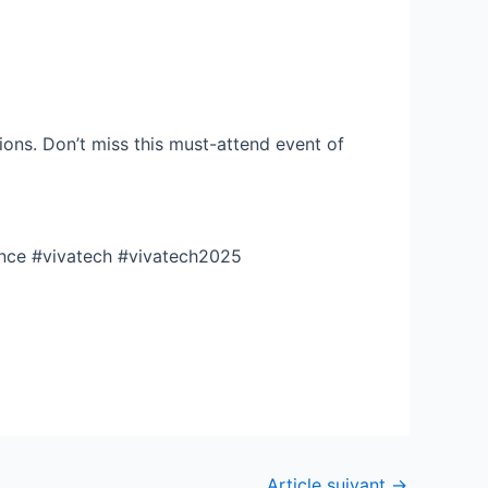
ons. Don’t miss this must-attend event of
ance #vivatech #vivatech2025
Article suivant
→