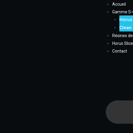
Aller
Navigation
Accueil
au
des
Gamme S-
contenu
articles
Horus
Clean
Résines de
Horus Slice
Contact